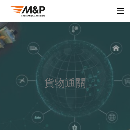
Skip
to
Menu
content
關於我們
臺灣
目的地
貨運承攬
產業
報關
轉運
資源
聯絡我們
貨物通關