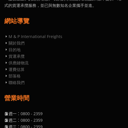
式的貨運承攬服務，並已與無數知名企業攜手並進。
網站導覽
M & P International Freights
關於我們
目的地
貨運承攬
供應鏈物流
運費估算
部落格
聯絡我們
營業時間
週一：0800
- 2359
週二
：0800
- 2359
週三
：0800
- 2359