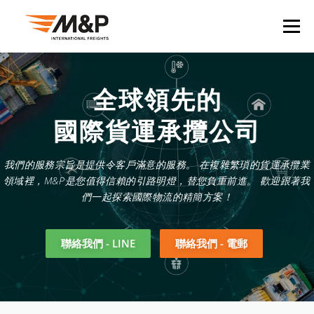
Skip
to
Menu
content
關於我們
臺灣
目的地
貨運承攬
產業
全球領先的
國際貨運承攬公司
報關
轉運
資源
聯絡我們
我們的服務宗旨是提供令客戶滿意的服務。 在複雜繁瑣的貨運承攬業
領域裡，M&P是您值得信賴的引路明燈，替您負重前進。 歡迎跟著我
們一起探索國際物流的精簡方案！
聯絡我們 - LINE
聯絡我們 - 電郵