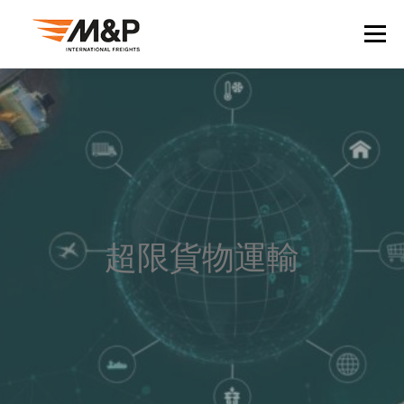
Skip
to
Menu
content
關於我們
臺灣
目的地
貨運承攬
產業
報關
轉運
資源
聯絡我們
超限貨物運輸