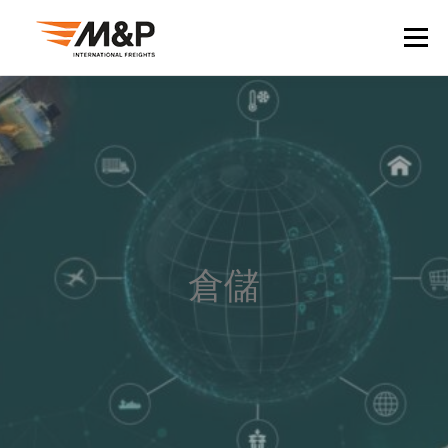
Skip
to
Menu
content
關於我們
臺灣
目的地
貨運承攬
產業
報關
轉運
資源
聯絡我們
倉儲