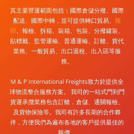
其主要營運範圍包括：國際倉儲分撥、國際
配送、國際中轉，並可提供轉口貿易、
報
關
、報檢、拆箱、裝箱、包裝、分撥罐裝、
貼標籤、監管運輸、普通運輸、訂艙、貨代
業務、一般貿易、出口退稅、出入區等服
務。
M & P International Freights致力於提供全
球物流整合服務方案。 我司的一站式門到門
貨運承攬業務包含訂艙，倉儲、通關報檢、
及貨物保險等。我司有許多長期的合作夥
伴，方便我們為遍布各地的客戶提供最佳的
報價。